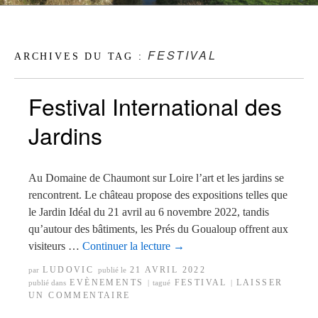
FESTIVAL
ARCHIVES DU TAG :
Festival International des
Jardins
Au Domaine de Chaumont sur Loire l’art et les jardins se
rencontrent. Le château propose des expositions telles que
le Jardin Idéal du 21 avril au 6 novembre 2022, tandis
qu’autour des bâtiments, les Prés du Goualoup offrent aux
visiteurs …
Continuer la lecture
→
LUDOVIC
21 AVRIL 2022
par
publié le
EVÈNEMENTS
FESTIVAL
LAISSER
publié dans
|
tagué
|
UN COMMENTAIRE