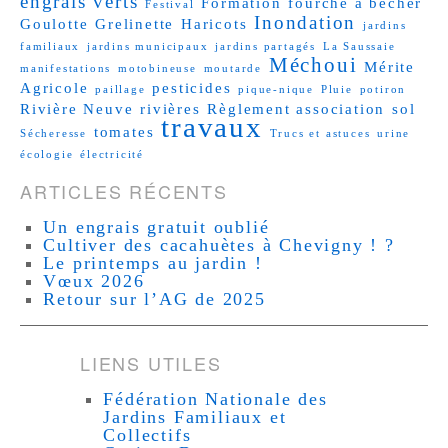
engrais verts
Formation
fourche à bêcher
Festival
Inondation
Goulotte
Grelinette
Haricots
jardins
familiaux
jardins municipaux
jardins partagés
La Saussaie
Méchoui
Mérite
manifestations
motobineuse
moutarde
Agricole
pesticides
paillage
pique-nique
Pluie
potiron
Rivière Neuve
rivières
Règlement association
sol
travaux
tomates
Sécheresse
Trucs et astuces
urine
écologie
électricité
ARTICLES RÉCENTS
Un engrais gratuit oublié
Cultiver des cacahuètes à Chevigny ! ?
Le printemps au jardin !
Vœux 2026
Retour sur l’AG de 2025
LIENS UTILES
Fédération Nationale des
Jardins Familiaux et
Collectifs