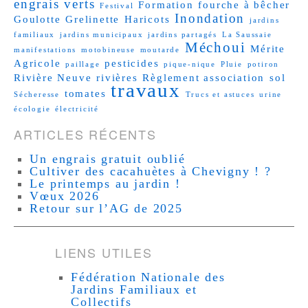
engrais verts
Formation
fourche à bêcher
Festival
Inondation
Goulotte
Grelinette
Haricots
jardins
familiaux
jardins municipaux
jardins partagés
La Saussaie
Méchoui
Mérite
manifestations
motobineuse
moutarde
Agricole
pesticides
paillage
pique-nique
Pluie
potiron
Rivière Neuve
rivières
Règlement association
sol
travaux
tomates
Sécheresse
Trucs et astuces
urine
écologie
électricité
ARTICLES RÉCENTS
Un engrais gratuit oublié
Cultiver des cacahuètes à Chevigny ! ?
Le printemps au jardin !
Vœux 2026
Retour sur l’AG de 2025
LIENS UTILES
Fédération Nationale des
Jardins Familiaux et
Collectifs