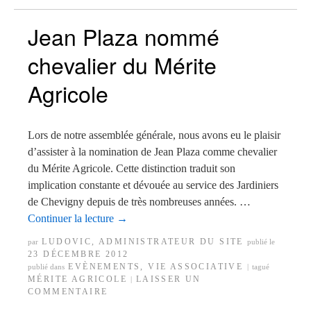
Jean Plaza nommé
chevalier du Mérite
Agricole
Lors de notre assemblée générale, nous avons eu le plaisir
d’assister à la nomination de Jean Plaza comme chevalier
du Mérite Agricole. Cette distinction traduit son
implication constante et dévouée au service des Jardiniers
de Chevigny depuis de très nombreuses années. …
Continuer la lecture
→
LUDOVIC, ADMINISTRATEUR DU SITE
par
publié le
23 DÉCEMBRE 2012
EVÈNEMENTS
,
VIE ASSOCIATIVE
publié dans
|
tagué
MÉRITE AGRICOLE
LAISSER UN
|
COMMENTAIRE