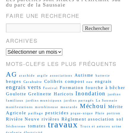
du parc de la Saussaie
FAIRE UNE RECHERCHE
ARCHIVES
MOTS-CLEFS LES PLUS FRÉQUENTS
AG
Autisme
arachide
argile
associations
batterie
berges
Colibris
compost
engrais
Cacahuète
eau
engrais verts
Formation
fourche à bêcher
Festival
Inondation
Goulotte
Grelinette
Haricots
jardins
familiaux
jardins municipaux
jardins partagés
La Saussaie
Méchoui
Mérite
manifestations
motobineuse
moutarde
Agricole
pesticides
paillage
pique-nique
Pluie
potiron
Rivière Neuve
rivières
Règlement association
sol
travaux
tomates
Sécheresse
Trucs et astuces
urine
écologie
électricité