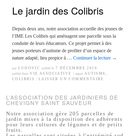
Le jardin des Colibris
Depuis deux ans, notre association accueille des jeunes de
l’IME Les Colibris qui aménagent une parcelle sous la
conduite de leurs éducateurs. Ce projet permet à des
jeunes porteurs d’autisme de profiter d’un espace de
nature adapté, lieu propice à …
Continuer la lecture
→
LUDOVIC
7 DÉCEMBRE 2016
par
publié le
VIE ASSOCIATIVE
AUTISME
,
publié dans
|
tagué
COLIBRIS
LAISSER UN COMMENTAIRE
|
L’ASSOCIATION DES JARDINIERS DE
CHEVIGNY SAINT SAUVEUR
Notre association gère 205 parcelles de
jardin mises à la disposition des adhérents
pour leurs cultures de légumes et de petits
fruits.
Les parcelles sont situées à l'extrémité sud