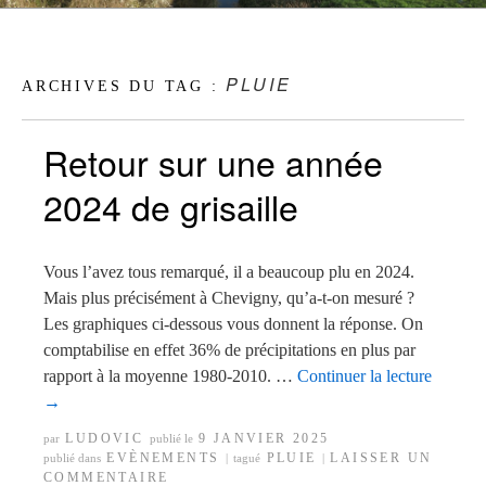
PLUIE
ARCHIVES DU TAG :
Retour sur une année
2024 de grisaille
Vous l’avez tous remarqué, il a beaucoup plu en 2024.
Mais plus précisément à Chevigny, qu’a-t-on mesuré ?
Les graphiques ci-dessous vous donnent la réponse. On
comptabilise en effet 36% de précipitations en plus par
rapport à la moyenne 1980-2010. …
Continuer la lecture
→
LUDOVIC
9 JANVIER 2025
par
publié le
EVÈNEMENTS
PLUIE
LAISSER UN
publié dans
|
tagué
|
COMMENTAIRE