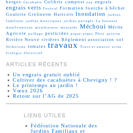
berges
Colibris
compost
engrais
Cacahuète
eau
engrais verts
Formation
fourche à bêcher
Festival
Inondation
Goulotte
Grelinette
Haricots
jardins
familiaux
jardins municipaux
jardins partagés
La Saussaie
Méchoui
Mérite
manifestations
motobineuse
moutarde
Agricole
pesticides
paillage
pique-nique
Pluie
potiron
Rivière Neuve
rivières
Règlement association
sol
travaux
tomates
Sécheresse
Trucs et astuces
urine
écologie
électricité
ARTICLES RÉCENTS
Un engrais gratuit oublié
Cultiver des cacahuètes à Chevigny ! ?
Le printemps au jardin !
Vœux 2026
Retour sur l’AG de 2025
LIENS UTILES
Fédération Nationale des
Jardins Familiaux et