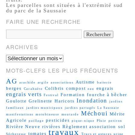
Les parcelles sont situées à l'extrémité sud
du parc de la Saussaie
FAIRE UNE RECHERCHE
ARCHIVES
MOTS-CLEFS LES PLUS FRÉQUENTS
AG
Autisme
arachide
argile
associations
batterie
berges
Colibris
compost
engrais
Cacahuète
eau
engrais verts
Formation
fourche à bêcher
Festival
Inondation
Goulotte
Grelinette
Haricots
jardins
familiaux
jardins municipaux
jardins partagés
La Saussaie
Méchoui
Mérite
manifestations
motobineuse
moutarde
Agricole
pesticides
paillage
pique-nique
Pluie
potiron
Rivière Neuve
rivières
Règlement association
sol
travaux
tomates
Sécheresse
Trucs et astuces
urine