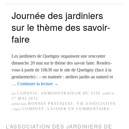
Journée des jardiniers
sur le thème des savoir-
faire
Les jardiniers de Quetigny organisent une rencontre
dimanche 20 mai sur le thème des savoir faire. Rendez-
vous à partir de 10h30 sur le site de Quetigny (face à la
gendarmerie) : – en matinée : ateliers jardin au naturel et
…
Continuer la lecture
→
LUDOVIC, ADMINISTRATEUR DU SITE
par
publié le
17 MAI 2012
BONNES PRATIQUES
,
VIE ASSOCIATIVE
publié dans
COMPOST
LAISSER UN COMMENTAIRE
|
tagué
|
L’ASSOCIATION DES JARDINIERS DE