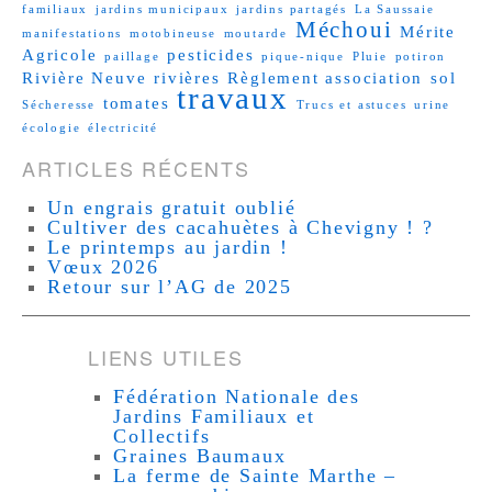
familiaux
jardins municipaux
jardins partagés
La Saussaie
Méchoui
Mérite
manifestations
motobineuse
moutarde
Agricole
pesticides
paillage
pique-nique
Pluie
potiron
Rivière Neuve
rivières
Règlement association
sol
travaux
tomates
Sécheresse
Trucs et astuces
urine
écologie
électricité
ARTICLES RÉCENTS
Un engrais gratuit oublié
Cultiver des cacahuètes à Chevigny ! ?
Le printemps au jardin !
Vœux 2026
Retour sur l’AG de 2025
LIENS UTILES
Fédération Nationale des
Jardins Familiaux et
Collectifs
Graines Baumaux
La ferme de Sainte Marthe –