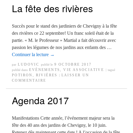
La fête des rivières
Succès pour le stand des jardiniers de Chevigny à la fête
des rivières ce 22 septembre! Un franc soleil était de la
partie. « M. le Professeur » Martial a fait découvrir avec
passion les légumes de nos jardins aux enfants des …
Continuer la lecture
→
LUDOVIC
9 OCTOBRE 2017
par
publié le
EVÈNEMENTS
,
VIE ASSOCIATIVE
publié dans
|
tagué
POTIRON
,
RIVIÈRES
LAISSER UN
|
COMMENTAIRE
Agenda 2017
Manifestations Cette année, l’événement majeur sera la
fête des 40 ans des jardins de Chevigny, le 10 juin.
Retenez dès maintenant cette date ! A l’occasion de la fête