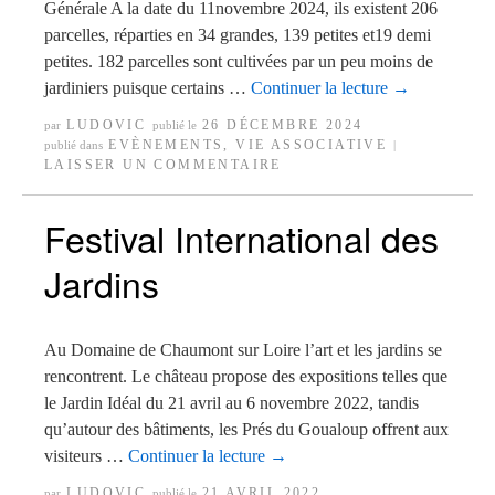
Générale A la date du 11novembre 2024, ils existent 206
parcelles, réparties en 34 grandes, 139 petites et19 demi
petites. 182 parcelles sont cultivées par un peu moins de
jardiniers puisque certains …
Continuer la lecture
→
LUDOVIC
26 DÉCEMBRE 2024
par
publié le
EVÈNEMENTS
,
VIE ASSOCIATIVE
publié dans
|
LAISSER UN COMMENTAIRE
Festival International des
Jardins
Au Domaine de Chaumont sur Loire l’art et les jardins se
rencontrent. Le château propose des expositions telles que
le Jardin Idéal du 21 avril au 6 novembre 2022, tandis
qu’autour des bâtiments, les Prés du Goualoup offrent aux
visiteurs …
Continuer la lecture
→
LUDOVIC
21 AVRIL 2022
par
publié le