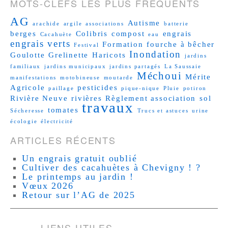
MOTS-CLEFS LES PLUS FRÉQUENTS
AG
Autisme
arachide
argile
associations
batterie
berges
Colibris
compost
engrais
Cacahuète
eau
engrais verts
Formation
fourche à bêcher
Festival
Inondation
Goulotte
Grelinette
Haricots
jardins
familiaux
jardins municipaux
jardins partagés
La Saussaie
Méchoui
Mérite
manifestations
motobineuse
moutarde
Agricole
pesticides
paillage
pique-nique
Pluie
potiron
Rivière Neuve
rivières
Règlement association
sol
travaux
tomates
Sécheresse
Trucs et astuces
urine
écologie
électricité
ARTICLES RÉCENTS
Un engrais gratuit oublié
Cultiver des cacahuètes à Chevigny ! ?
Le printemps au jardin !
Vœux 2026
Retour sur l’AG de 2025
LIENS UTILES