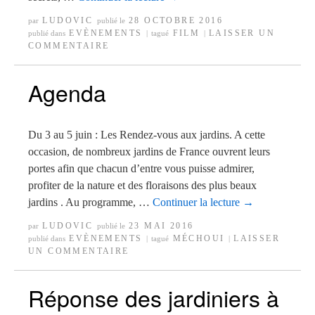
LUDOVIC
28 OCTOBRE 2016
par
publié le
EVÈNEMENTS
FILM
LAISSER UN
publié dans
|
tagué
|
COMMENTAIRE
Agenda
Du 3 au 5 juin : Les Rendez-vous aux jardins. A cette
occasion, de nombreux jardins de France ouvrent leurs
portes afin que chacun d’entre vous puisse admirer,
profiter de la nature et des floraisons des plus beaux
jardins . Au programme, …
Continuer la lecture
→
LUDOVIC
23 MAI 2016
par
publié le
EVÈNEMENTS
MÉCHOUI
LAISSER
publié dans
|
tagué
|
UN COMMENTAIRE
Réponse des jardiniers à