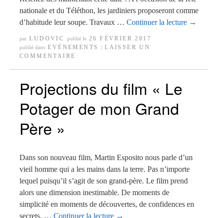
nationale et du Téléthon, les jardiniers proposeront comme
d’habitude leur soupe. Travaux …
Continuer la lecture
→
LUDOVIC
26 FÉVRIER 2017
par
publié le
EVÈNEMENTS
LAISSER UN
publié dans
|
COMMENTAIRE
Projections du film « Le
Potager de mon Grand
Père »
Dans son nouveau film, Martin Esposito nous parle d’un
vieil homme qui a les mains dans la terre. Pas n’importe
lequel puisqu’il s’agit de son grand-père. Le film prend
alors une dimension inestimable. De moments de
simplicité en moments de découvertes, de confidences en
secrets, …
Continuer la lecture
→