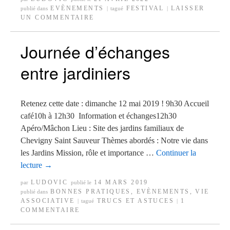
EVÈNEMENTS
FESTIVAL
LAISSER
publié dans
|
tagué
|
UN COMMENTAIRE
Journée d’échanges
entre jardiniers
Retenez cette date : dimanche 12 mai 2019 ! 9h30 Accueil
café10h à 12h30 Information et échanges12h30
Apéro/Mâchon Lieu : Site des jardins familiaux de
Chevigny Saint Sauveur Thèmes abordés : Notre vie dans
les Jardins Mission, rôle et importance …
Continuer la
lecture
→
LUDOVIC
14 MARS 2019
par
publié le
BONNES PRATIQUES
,
EVÈNEMENTS
,
VIE
publié dans
ASSOCIATIVE
TRUCS ET ASTUCES
1
|
tagué
|
COMMENTAIRE