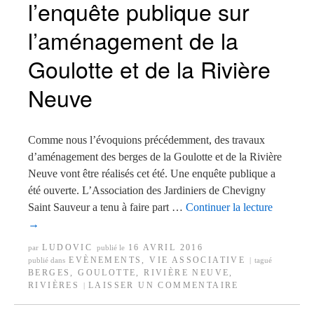
l’enquête publique sur
l’aménagement de la
Goulotte et de la Rivière
Neuve
Comme nous l’évoquions précédemment, des travaux
d’aménagement des berges de la Goulotte et de la Rivière
Neuve vont être réalisés cet été. Une enquête publique a
été ouverte. L’Association des Jardiniers de Chevigny
Saint Sauveur a tenu à faire part …
Continuer la lecture
→
LUDOVIC
16 AVRIL 2016
par
publié le
EVÈNEMENTS
,
VIE ASSOCIATIVE
publié dans
|
tagué
BERGES
,
GOULOTTE
,
RIVIÈRE NEUVE
,
RIVIÈRES
LAISSER UN COMMENTAIRE
|