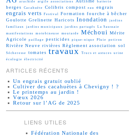
AG
Autisme
arachide
argile
associations
batterie
berges
Colibris
compost
engrais
Cacahuète
eau
engrais verts
Formation
fourche à bêcher
Festival
Inondation
Goulotte
Grelinette
Haricots
jardins
familiaux
jardins municipaux
jardins partagés
La Saussaie
Méchoui
Mérite
manifestations
motobineuse
moutarde
Agricole
pesticides
paillage
pique-nique
Pluie
potiron
Rivière Neuve
rivières
Règlement association
sol
travaux
tomates
Sécheresse
Trucs et astuces
urine
écologie
électricité
ARTICLES RÉCENTS
Un engrais gratuit oublié
Cultiver des cacahuètes à Chevigny ! ?
Le printemps au jardin !
Vœux 2026
Retour sur l’AG de 2025
LIENS UTILES
Fédération Nationale des