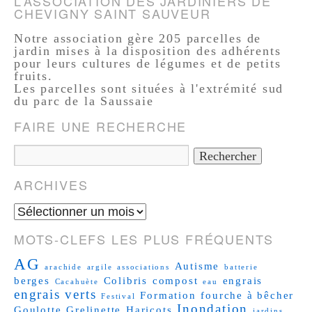
L’ASSOCIATION DES JARDINIERS DE
CHEVIGNY SAINT SAUVEUR
Notre association gère 205 parcelles de
jardin mises à la disposition des adhérents
pour leurs cultures de légumes et de petits
fruits.
Les parcelles sont situées à l'extrémité sud
du parc de la Saussaie
FAIRE UNE RECHERCHE
ARCHIVES
MOTS-CLEFS LES PLUS FRÉQUENTS
AG
Autisme
arachide
argile
associations
batterie
berges
Colibris
compost
engrais
Cacahuète
eau
engrais verts
Formation
fourche à bêcher
Festival
Inondation
Goulotte
Grelinette
Haricots
jardins