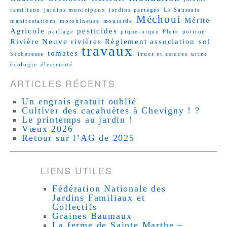
familiaux
jardins municipaux
jardins partagés
La Saussaie
Méchoui
Mérite
manifestations
motobineuse
moutarde
Agricole
pesticides
paillage
pique-nique
Pluie
potiron
Rivière Neuve
rivières
Règlement association
sol
travaux
tomates
Sécheresse
Trucs et astuces
urine
écologie
électricité
ARTICLES RÉCENTS
Un engrais gratuit oublié
Cultiver des cacahuètes à Chevigny ! ?
Le printemps au jardin !
Vœux 2026
Retour sur l’AG de 2025
LIENS UTILES
Fédération Nationale des
Jardins Familiaux et
Collectifs
Graines Baumaux
La ferme de Sainte Marthe –